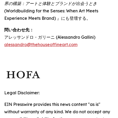
界の構築：アートと体験とブランドが出会うとき
(Worldbuilding for the Senses: When Art Meets
Experience Meets Brand) 』にも登壇する。
問い合わせ先：
アレッサンドロ・ガリーニ (Alessandro Gallini)
alessandro@thehouseoffineart.com
Legal Disclaimer:
EIN Presswire provides this news content "as is"
without warranty of any kind. We do not accept any