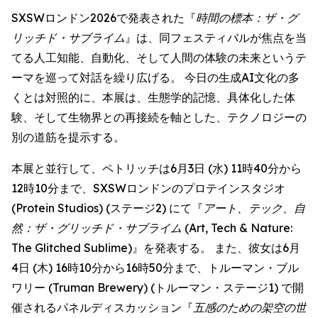
SXSWロンドン2026で発表された『
時間の標本：ザ・グ
リッチド・サブライム
』は、同フェスティバルが焦点を当
てる人工知能、自動化、そして人間の体験の未来というテ
ーマを巡って対話を繰り広げる。 今日の生成AI文化の多
くとは対照的に、本展は、生態学的記憶、具体化した体
験、そして生物界との再接続を軸とした、テクノロジーの
別の道筋を提示する。
本展と並行して、ペトリッチは6月3日 (水) 11時40分から
12時10分まで、SXSWロンドンのプロテインスタジオ
(Protein Studios) (ステージ2) にて『
アート、テック、自
然：ザ・グリッチド・サブライム
(Art, Tech & Nature:
The Glitched Sublime)』を発表する。 また、彼女は6月
4日 (木) 16時10分から16時50分まで、トルーマン・ブル
ワリー (Truman Brewery) (トルーマン・ステージ1) で開
催されるパネルディスカッション『
五感のための架空の世