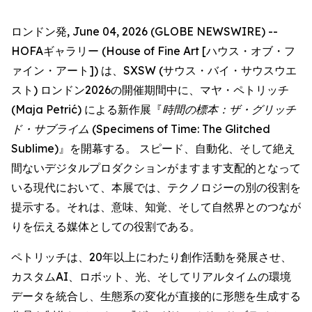
ロンドン発, June 04, 2026 (GLOBE NEWSWIRE) --
HOFAギャラリー (House of Fine Art [ハウス・オブ・フ
ァイン・アート]) は、SXSW (サウス・バイ・サウスウエ
スト) ロンドン2026の開催期間中に、マヤ・ペトリッチ
(Maja Petrić) による新作展『
時間の標本：ザ・グリッチ
ド・サブライム
(Specimens of Time: The Glitched
Sublime)』を開幕する。 スピード、自動化、そして絶え
間ないデジタルプロダクションがますます支配的となって
いる現代において、本展では、テクノロジーの別の役割を
提示する。それは、意味、知覚、そして自然界とのつなが
りを伝える媒体としての役割である。
ペトリッチは、20年以上にわたり創作活動を発展させ、
カスタムAI、ロボット、光、そしてリアルタイムの環境
データを統合し、生態系の変化が直接的に形態を生成する