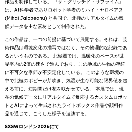
作品を制作している。 『ザ・グリッチド・サブライム』
は、AI科学者でありロボット学者のミハイ・ヤロベアヌ
(Mihai Jalobeanu) と共同で、北極のリアルタイムの気
候データを主な素材として制作された。
この作品は、一つの前提に基づいて展開する。それは、芸
術作品は環境変化の描写ではなく、その物理的な記録であ
るというものである。 北極圏では、温暖化のペースが世
界平均の2倍の速さで進んでおり、この地域の生物の存続
に不可欠な季節が不安定化している。 このような環境の
中で北極のポピーが芽吹き、気温が生存可能な限界値を超
える前に、短期間だけ花を咲かせている。 本展では、現
在の気候データにリアルタイムで反応するカスタムロボッ
トとAIによって生成されたライトボックス作品や顔料作
品を通じて、こうした様子を追跡する。
SXSWロンドン2026にて